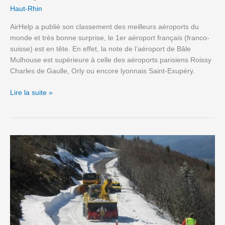
Haut-Rhin
AirHelp a publié son classement des meilleurs aéroports du
monde et très bonne surprise, le 1er aéroport français (franco-
suisse) est en tête. En effet, la note de l’aéroport de Bâle
Mulhouse est supérieure à celle des aéroports parisiens Roissy
Charles de Gaulle, Orly ou encore lyonnais Saint-Exupéry.
Lire la suite »
La
route
des
crêtes
ouverte
dans
les
Vosges