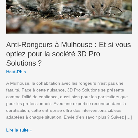
si
vous
optiez
pour
la
société
3D
Anti-Rongeurs à Mulhouse : Et si vous
Pro
optiez pour la société 3D Pro
Solutions ?
Solutions ?
Haut-Rhin
À Mulhouse, la cohabitation avec les rongeurs n’est pas une
fatalité. Face à cette nuisance, 3D Pro Solutions se présente
comme l’allié de confiance, aussi bien pour les particuliers que
pour les professionnels. Avec une expertise reconnue dans la
dératisation, cette entreprise offre des interventions ciblées,
adaptées à chaque situation. Envie d’en savoir plus ? Suivez […]
Lire la suite »