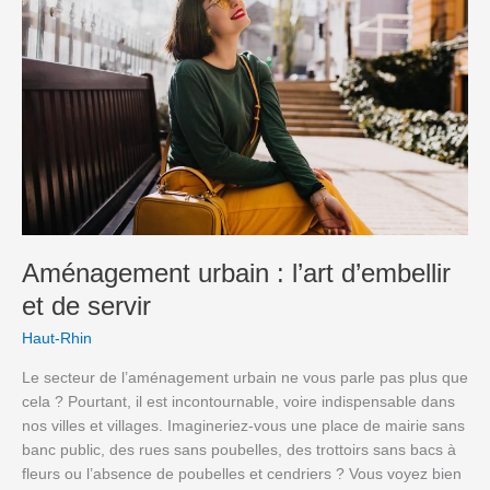
l’art
d’embellir
et
de
servir
Aménagement urbain : l’art d’embellir
et de servir
Haut-Rhin
Le secteur de l’aménagement urbain ne vous parle pas plus que
cela ? Pourtant, il est incontournable, voire indispensable dans
nos villes et villages. Imagineriez-vous une place de mairie sans
banc public, des rues sans poubelles, des trottoirs sans bacs à
fleurs ou l’absence de poubelles et cendriers ? Vous voyez bien