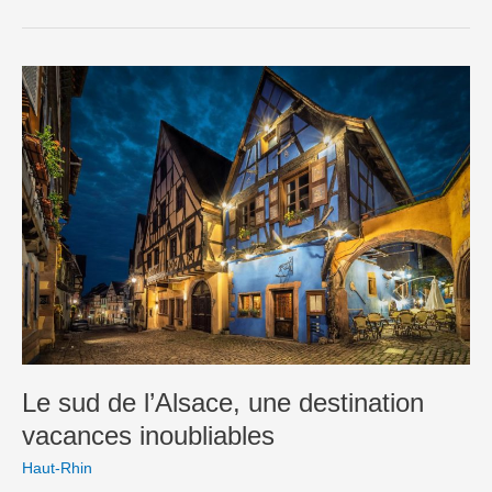
Le
sud
de
l’Alsace,
une
destination
vacances
inoubliables
Le sud de l’Alsace, une destination
vacances inoubliables
Haut-Rhin