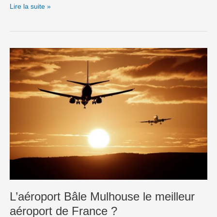
Lire la suite »
L’aéroport
Bâle
Mulhouse
le
meilleur
aéroport
de
France
?
L’aéroport Bâle Mulhouse le meilleur
aéroport de France ?