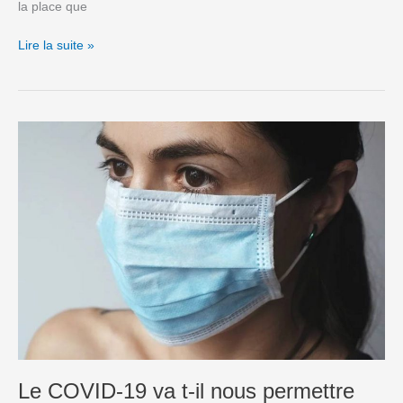
la place que
Lire la suite »
Le
COVID-
19
va
t-
il
nous
permettre
d’imaginer
l’école
de
demain
?
Le COVID-19 va t-il nous permettre