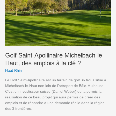
des
emplois
à
la
clé
?
Golf Saint-Apollinaire Michelbach-le-
Haut, des emplois à la clé ?
Haut-Rhin
Le Golf Saint-Apollinaire est un terrain de golf 36 trous situé à
Michelbach-le-Haut non loin de l’aéroport de Bâle-Mulhouse.
C’est un investisseur suisse (Daniel Weber) qui a permis la
réalisation de ce beau projet qui aura permis de créer des
emplois et de répondre à une demande réelle dans la région
des 3 frontières.