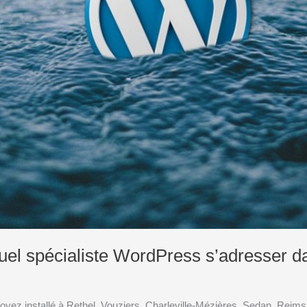
uel spécialiste WordPress s’adresser d
yez installé à Rethel, Vouziers, Charleville-Mézières, Sedan, Reims