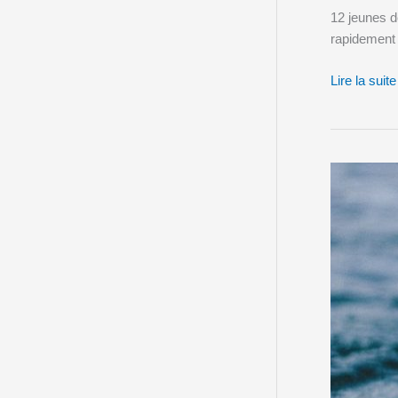
12 jeunes d
rapidement 
Lire la suite
Vers
quel
spécialiste
WordPress
s’adresser
dans
les
Ardennes
?