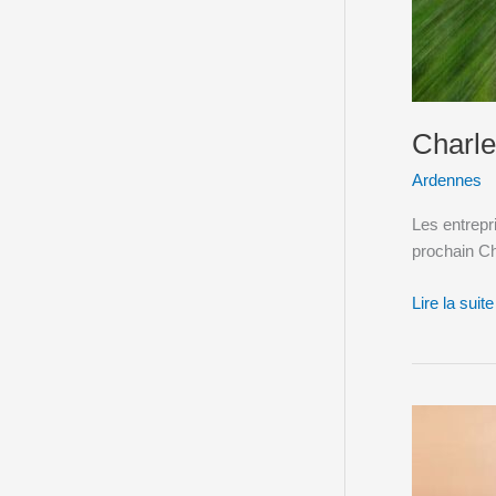
Charle
Ardennes
Les entrepr
prochain Ch
Lire la suite
Graine
Cup,
un