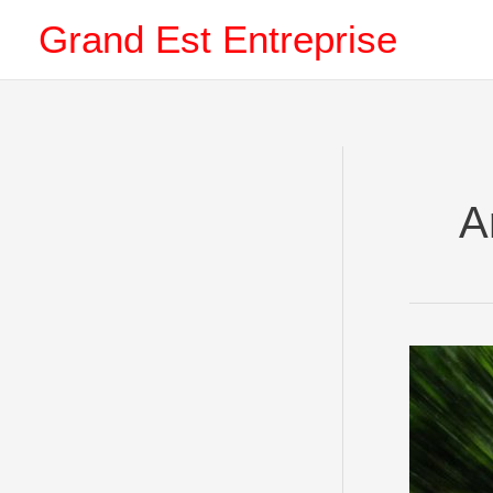
Aller
Grand Est Entreprise
au
contenu
A
Charleville
–
Charleroi
(Belgique)
direct
par