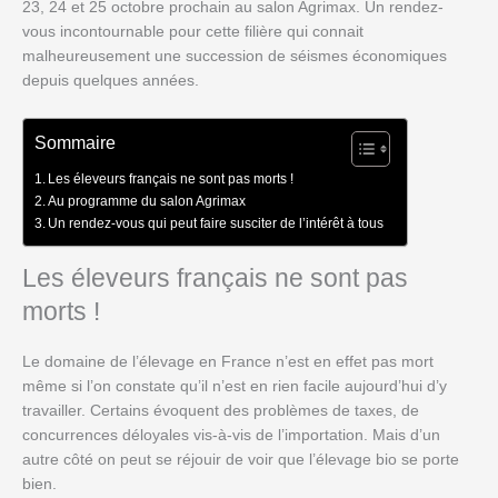
23, 24 et 25 octobre prochain au salon Agrimax. Un rendez-
vous incontournable pour cette filière qui connait
malheureusement une succession de séismes économiques
depuis quelques années.
Sommaire
Les éleveurs français ne sont pas morts !
Au programme du salon Agrimax
Un rendez-vous qui peut faire susciter de l’intérêt à tous
Les éleveurs français ne sont pas
morts !
Le domaine de l’élevage en France n’est en effet pas mort
même si l’on constate qu’il n’est en rien facile aujourd’hui d’y
travailler. Certains évoquent des problèmes de taxes, de
concurrences déloyales vis-à-vis de l’importation. Mais d’un
autre côté on peut se réjouir de voir que l’élevage bio se porte
bien.