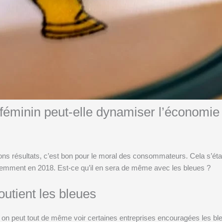
féminin peut-elle dynamiser l’économie
 bons résultats, c’est bon pour le moral des consommateurs. Cela s’éta
cemment en 2018. Est-ce qu’il en sera de même avec les bleues ?
utient les bleues
s on peut tout de même voir certaines entreprises encouragées les b