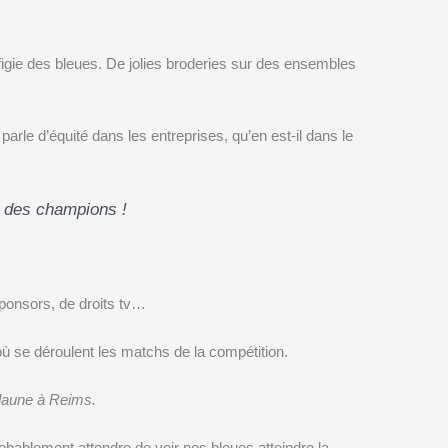
figie des bleues. De jolies broderies sur des ensembles
parle d’équité dans les entreprises, qu’en est-il dans le
e des champions !
sponsors, de droits tv…
où se déroulent les matchs de la compétition.
elaune à Reims.
obablement attendre de voir nos bleues atteindre la