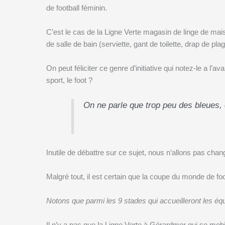
de football féminin.
C’est le cas de la Ligne Verte magasin de linge de mai
de salle de bain (serviette, gant de toilette, drap de plag
On peut féliciter ce genre d’initiative qui notez-le a l’
sport, le foot ?
On ne parle que trop peu des bleues, 
Inutile de débattre sur ce sujet, nous n’allons pas cha
Malgré tout, il est certain que la coupe du monde de fo
Notons que parmi les 9 stades qui accueilleront les éq
Il n’y a pas que la Ligne Verte à Gérardmer qui se mob