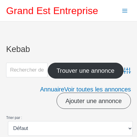
Aller
Grand Est Entreprise
au
contenu
Kebab
Advanc
Annuaire
Voir toutes les annonces
Ajouter une annonce
Trier par :