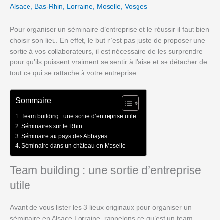
Alsace
,
Bas-Rhin
,
Lorraine
,
Moselle
,
Vosges
Pour organiser un séminaire d’entreprise et le réussir il faut bien
choisir son lieu. En effet, le but n’est pas juste de proposer une
sortie à vos collaborateurs, il est nécessaire de les surprendre
pour qu’ils puissent vraiment se sentir à l’aise et se détacher de
tout ce qui se rattache à votre entreprise.
Sommaire
Team building : une sortie d’entreprise utile
Séminaires sur le Rhin
Séminaire au pays des Abbayes
Séminaire dans un château en Moselle
Team building : une sortie d’entreprise
utile
Avant de vous lister les 3 lieux originaux pour organiser un
séminaire en Alsace Lorraine, rappelons ce qu’est un team