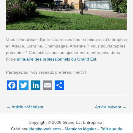
Vous connaissez d’autres adresses pour séminaires d’entreprise
en Alsace, Lorraine, Champagne, Ardenne ? Vous souhaitez les
présenter ? Contactez-nous ou ajouter votre entreprise dans
notre
annuaire des professionnels du Grand Est
.
Partagez sur vos réseaux préférés, merci !
F
T
L
E
S
a
w
i
m
h
←
Article précédent
Article suivant
→
c
i
n
a
a
e
t
k
i
r
Copyright © 2026 Grand Est Entreprise |
Créé par
identite-web.com
-
Mentions légales
-
Politique de
b
t
e
l
e