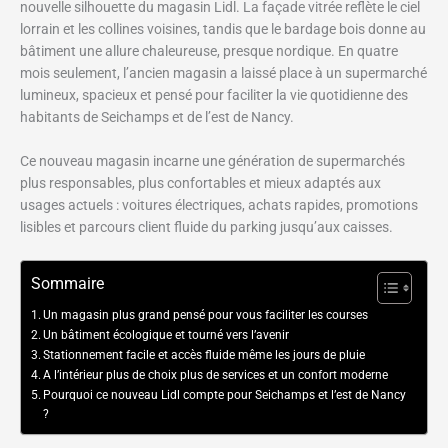
nouvelle silhouette du magasin Lidl. La façade vitrée reflète le ciel
lorrain et les collines voisines, tandis que le bardage bois donne au
bâtiment une allure chaleureuse, presque nordique. En quatre
mois seulement, l’ancien magasin a laissé place à un supermarché
lumineux, spacieux et pensé pour faciliter la vie quotidienne des
habitants de Seichamps et de l’est de Nancy.
Ce nouveau magasin incarne une génération de supermarchés
plus responsables, plus confortables et mieux adaptés aux
usages actuels : voitures électriques, achats rapides, promotions
lisibles et parcours client fluide du parking jusqu’aux caisses.
Sommaire
Un magasin plus grand pensé pour vous faciliter les courses
Un bâtiment écologique et tourné vers l’avenir
Stationnement facile et accès fluide même les jours de pluie
A l’intérieur plus de choix plus de services et un confort moderne
Pourquoi ce nouveau Lidl compte pour Seichamps et l’est de Nancy
?