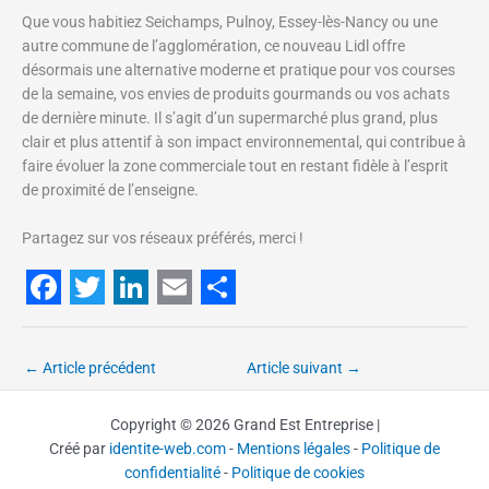
Que vous habitiez Seichamps, Pulnoy, Essey-lès-Nancy ou une
autre commune de l’agglomération, ce nouveau Lidl offre
désormais une alternative moderne et pratique pour vos courses
de la semaine, vos envies de produits gourmands ou vos achats
de dernière minute. Il s’agit d’un supermarché plus grand, plus
clair et plus attentif à son impact environnemental, qui contribue à
faire évoluer la zone commerciale tout en restant fidèle à l’esprit
de proximité de l’enseigne.
Partagez sur vos réseaux préférés, merci !
F
T
L
E
S
a
w
i
m
h
←
Article précédent
Article suivant
→
c
i
n
a
a
e
t
k
i
r
Copyright © 2026 Grand Est Entreprise |
Créé par
identite-web.com
-
Mentions légales
-
Politique de
b
t
e
l
e
confidentialité
-
Politique de cookies