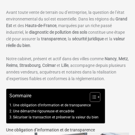
Avant toute vente de terrain ou d’entreprise, la question de l’état
environnemental du sol est essentielle. Dans les régions du
Grand
Est
et des
Hauts-de-France
, marquées par un riche passé
industriel, le
diagnostic de pollution des sols
constitue une étape
clé pour assurer la
transparence
, la
sécurité juridique
et la
valeur
réelle du bien
.
Notre cabinet, présent et actif dans des villes comme
Nancy
,
Metz
,
Reims
,
Strasbourg
,
Colmar
et
Lille
, accompagne depuis plusieurs
années vendeurs, acquéreurs et notaires dans la réalisation
d’expertises fiables et conformes à la réglementation.
Sommaire
Une obligation d’information et de transparence
Une démarche rigoureuse et encadrée
Sécuriser la transaction et préserver la valeur du bien
Une obligation d’information et de transparence