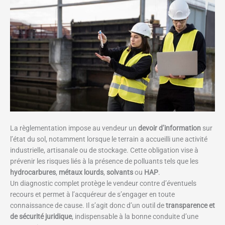
La règlementation impose au vendeur un
devoir d’information
sur
l’état du sol, notamment lorsque le terrain a accueilli une activité
industrielle, artisanale ou de stockage. Cette obligation vise à
prévenir les risques liés à la présence de polluants tels que les
hydrocarbures
,
métaux lourds
,
solvants
ou
HAP
.
Un diagnostic complet protège le vendeur contre d’éventuels
recours et permet à l’acquéreur de s’engager en toute
connaissance de cause. Il s’agit donc d’un outil de
transparence et
de sécurité juridique
, indispensable à la bonne conduite d’une