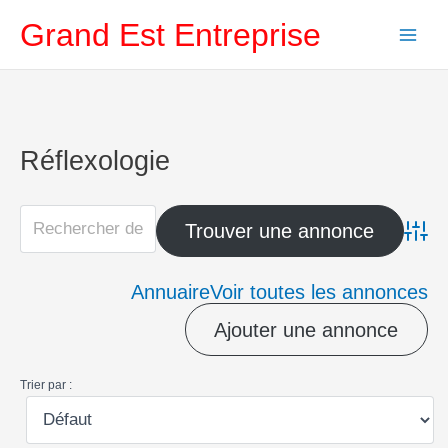
Aller
Grand Est Entreprise
au
contenu
Réflexologie
Advanc
Annuaire
Voir toutes les annonces
Ajouter une annonce
Trier par :