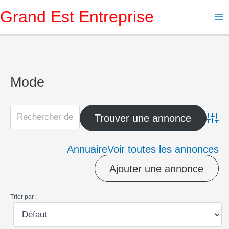
Aller
Grand Est Entreprise
au
contenu
Mode
Advanc
Annuaire
Voir toutes les annonces
Ajouter une annonce
Trier par :