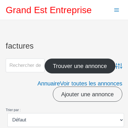
Aller
Grand Est Entreprise
au
contenu
factures
Advanc
Annuaire
Voir toutes les annonces
Ajouter une annonce
Trier par :