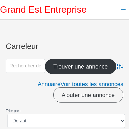
Aller
Grand Est Entreprise
au
contenu
Carreleur
Advanc
Annuaire
Voir toutes les annonces
Ajouter une annonce
Trier par :