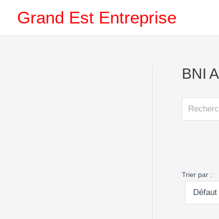
Aller
Grand Est Entreprise
au
contenu
BNI A
Trier par :